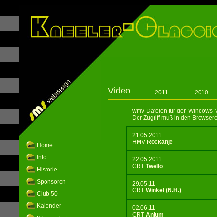
Video
2011
2010
wmv-Dateien für den Windows M
Der Zugriff muß in den Browserei
21.05.2011
HMV
Rockanje
Home
Info
22.05.2011
CRT
Twello
Historie
Sponsoren
29.05.11
CRT
Winkel (N.H.)
Club 50
Kalender
02.06.11
CRT
Anjum