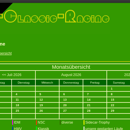
ine
bersicht
Monatsübersicht
<< Juli 2026
August 2026
202
tag
Dienstag
Mittwoch
Donnerstag
Freitag
Samstag
1
4
5
6
7
8
11
12
13
14
15
18
19
20
21
22
25
26
27
28
29
IDM
NSC
diverse
Sidecar-Trophy
HMV
Klassik
unsere geplanten Läufe