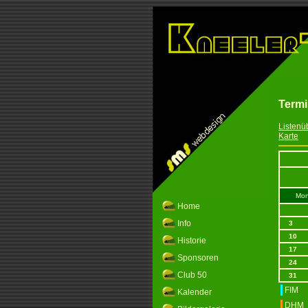
Term
Listenü
Karte
Mon
Home
Info
3
10
Historie
17
Sponsoren
24
Club 50
31
FIM
Kalender
DHM