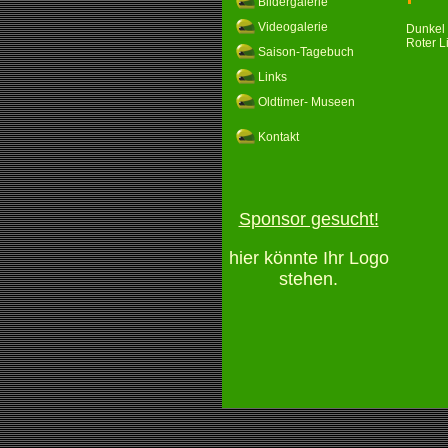
Bildergalerie
Videogalerie
Dunkel 
Roter L
Saison-Tagebuch
Links
Oldtimer- Museen
Kontakt
Sponsor gesucht!
hier könnte Ihr Logo
stehen.